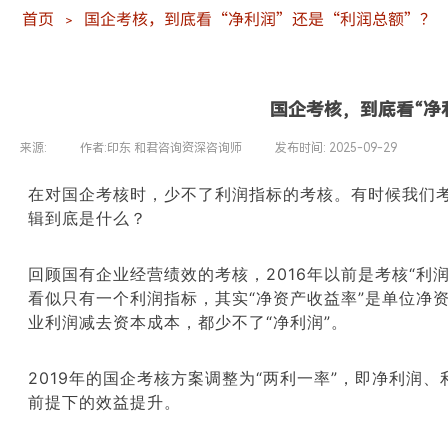
首页
国企考核，到底看“净利润”还是“利润总额”？
＞
国企考核，到底看“净
来源:
|
作者:
印东 和君咨询资深咨询师
|
发布时间:
2025-09-29
|
|
在
对
国企
考核时，少不了利润指标的考核
。有时候我们考
辑到底是什么？
回顾
国有企业经营绩效的考核，
2016
年以前是考核“
利
看似只有一个利润指标，其实“净资产收益率”是单位净
业利润
减去资本成本，都少不了“净利润”。
2019
年的国企考核方案调整为
“
两利一率
”
，即
净利润、
前提下的效益提升。