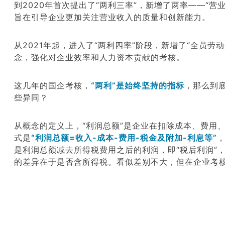
到
2020
年首次提出
了
“
两利三率
”
，新增
了两率
——
“
营
旨在引导企业
更加
关注
营业收入的
质量和创新能力
。
从
2021
年起
，进入了
“
两利四率
”
阶段
，
新增
了“
全员劳动
念，
强化对企业效率和人力资本贡献的考核
。
这几年的国企考核，
“两利”是始终坚持的指标
，那么到底
些异同
？
从概念的定义上，“利润总额”是企业在扣除成本、费用
式是
“利润总额=
收入
-
成本
-
费用
-
税金及附加
-
利息
等”
是利润总额减去所得税费用
之后的利润，即“税后利润”
的差异
在于
是否含所得税。
看似差
别
不大，
但
在企业考