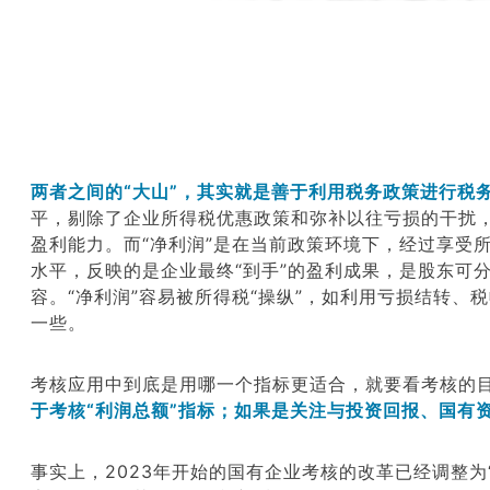
两者之间的“大山”，其实就是
善于利用
税务政策
进行税
平，剔除
了企业
所得税
优惠政策和弥补以往亏损的干扰
盈利能力
。
而“净利润”是在当前政策环境下，经过享受
水平，反映的是企业最终“到手”
的
盈利成果，
是股东可
容。
“
净利润
”
容易
被
所得税
“
操纵
”
，
如利用亏损结转、
税
一些
。
考核应用中到底是用哪一个指标更适合，就要看考核的
于考核“利润总额”指标；如果是关注与投资回报、国有
事实上，
2023
年
开始的国有企业考核的
改革
已经调整为