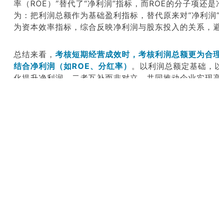
率（
ROE
）
”
替代
了
“
净利润
”
指标，而
ROE
的分子
项还
是
为：把
利润总额作为基础盈利指标
，
替代原
来
对
“
净利润
为资本效率指标，综合反映净利润与股东投入的关系，
总结来看，
考核
短期经营
成效时，考核
利润总额更
为
合
结合净利润（如
ROE
、分红率）
。
以
利润总额定基础，
化提升净利润，二者互补而非对立
，
共同推动企业实现
上一篇：
和君集团2025年国庆全员培训精彩摘编（上）
下一篇：
破解人效困局：以OGSM模型解码人效提升战略
Co