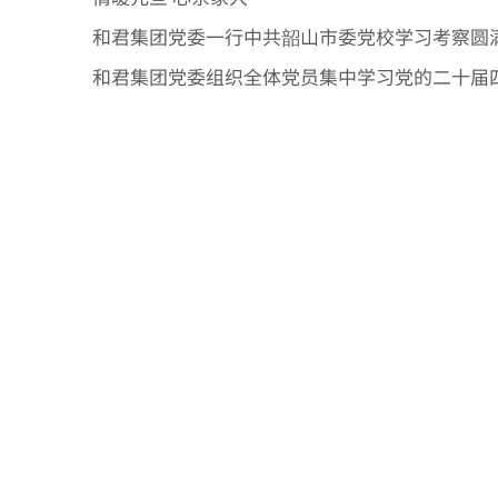
和君集团党委一行中共韶山市委党校学习考察圆
和君集团党委组织全体党员集中学习党的二十届