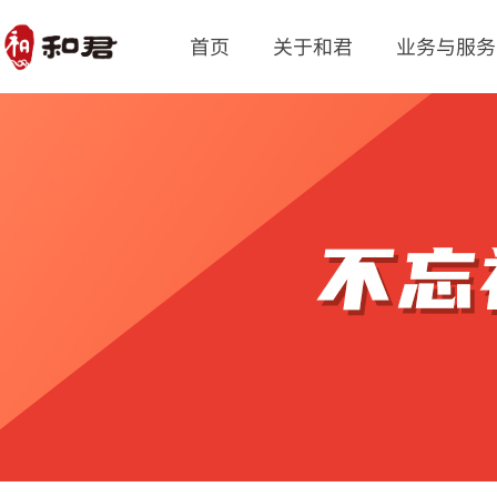
首页
关于和君
业务与服务