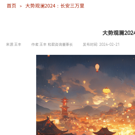
首页
大势观澜2024：长安三万里
＞
大势观澜20
来源:
王丰
|
作者:
王丰 和君咨询董事长
|
发布时间:
2024-02-21
|
|