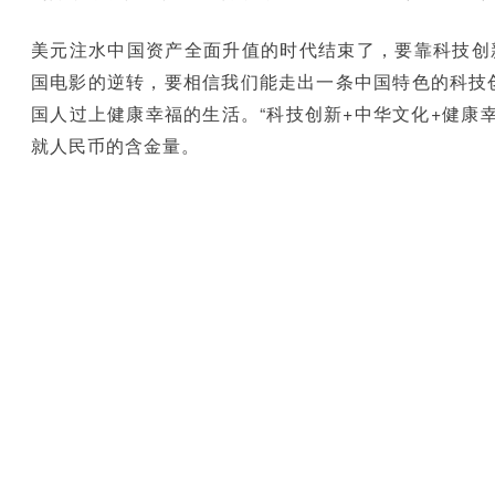
美元注水中国资产全面升值的时代结束了，要靠科技创
国电影的逆转，要相信我们能走出一条中国特色的科技
国人过上健康幸福的生活。“科技创新+中华文化+健康
就人民币的含金量。
与逆全球化相反，中国理应更加开放，从金砖到一带一路
华投资的大势不会逆转，我们应主动思考“与美有序脱
道。
启示1
：进中求质，逆势而上！
关键词
事件1：
2024年全球将有70多个国家举行大选，覆盖