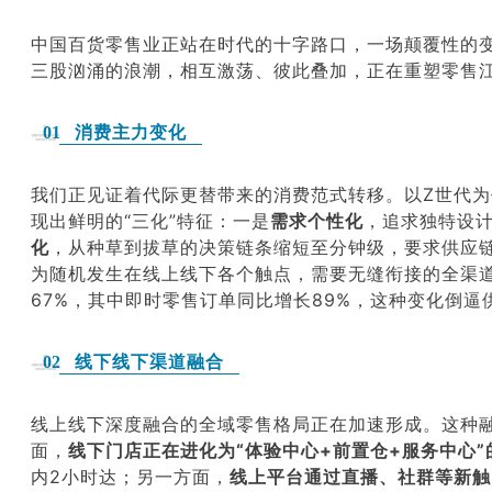
中国百货零售业正站在时代的十字路口，一场颠覆性的
三股汹涌的浪潮，相互激荡、彼此叠加，正在重塑零售
消费主力变化
01
我们正见证着代际更替带来的消费范式转移。以Z世代
现出鲜明的“三化”特征：一是
需求个性化
，追求独特设计
化
，从种草到拔草的决策链条缩短至分钟级，要求供应
为随机发生在线上线下各个触点，需要无缝衔接的全渠道
67%，其中即时零售订单同比增长89%，这种变化倒逼
线下线下渠道融合
02
线上线下深度融合的全域零售格局正在加速形成。这种
面，
线下门店正在进化为
“
体验中心+
前置仓
+服务中心”
内2小时达；另一方面，
线上平台通过直播、社群等新触