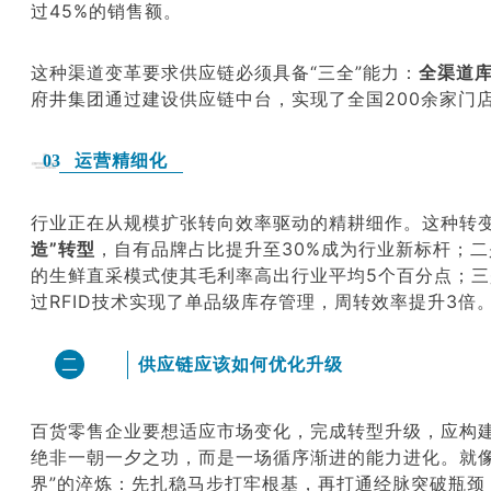
过45%的销售额。
这种渠道变革要求供应链必须具备
“
三全”能力：
全渠道
府井集团
通过建设供应链中台，实现了全国200余家门
运营精细化
03
行业正在从规模扩张转向效率驱动的精耕细作。这种转
造”转型
，自有品牌占比提升至30%成为行业新标杆；二
的生鲜直采模式使其毛利率高出行业平均5个百分点；三
过RFID技术实现了单品级库存管理，周转效率提升3
供应链应该如何优化升级
二
百货零售企业要想适应市场变化，完成转型升级，应构
绝非一朝一夕之功，而是一场循序渐进的能力进化。就
界”的淬炼：先扎稳马步打牢根基，再打通经脉突破瓶颈