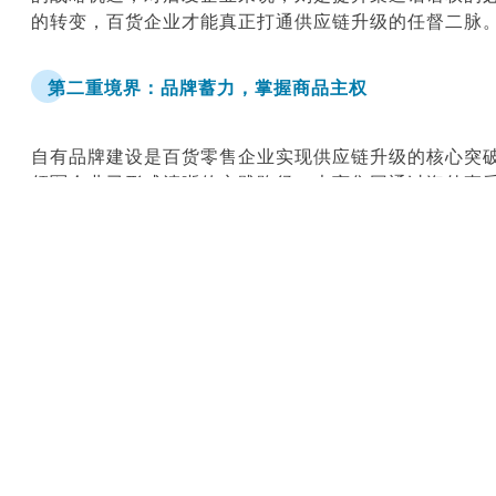
的转变，百货企业才能真正打通供应链升级的任督二脉
第二重境界：品牌蓄力，掌握商品主权
自有品牌建设是百货零售企业实现供应链升级的核心突
领军企业已形成清晰的实践路径：大商集团通过海外直
营能力，银泰借跨境电商积累全球供应链经验。这些实
“
小步快跑
”的试错机制，从标准化品类切入构建完整的
核心能力。
自有品牌之所以成为供应链升级的关键一步，在于它从
力，线上线下渠道建设就如同无源之水——即便搭建了
有当企业掌握商品主权，才能实现真正的全渠道库存协
例如，天虹的
“
SP@CE”自有品牌通过统一供应链支撑
间的无缝衔接。这种
“
商品+渠道”的双轮驱动模式，正是
全可能建立起具有竞争力的自有品牌体系，使企业从单