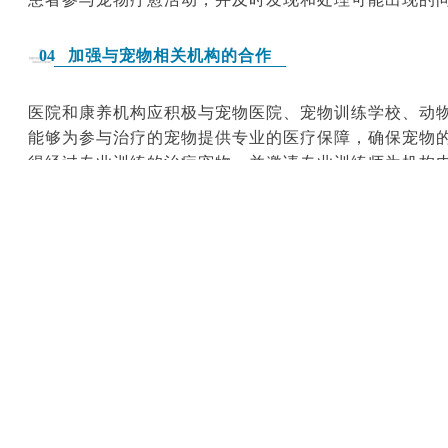
加强与宠物相关机构的合作
04
医院和康养机构应积极与宠物医院、宠物训练学校、动
能够为参与治疗的宠物提供专业的医疗保障，确保宠物
得经过专业训练的治疗宠物，并邀请专业训练师为机构
作，能够获取更多关于动物福利和权益保护的信息，同
资源参与到宠物疗愈事业中来。
结
宠物在医疗疗愈领域蕴含着巨大的价值，为康养机构和
物辅助治疗项目、打造人宠共愈空间、开展知识科普与
中的作用，为患者提供更加全面、个性化的健康服务，
的身心健康需求。