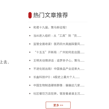
热门文章推荐
和君十九届，策马新征程！
当AI进入组织：从“工具”到“员......
监管全面收紧！医药四大高频踩雷风......
“十五五”开新局：广州如何走出国......
王明夫动情讲话：追梦赤子心，策马......
顶上去。
不进化就出局！中国食品产业迎来大......
长鑫科技IPO：A股史上最大个人......
中国生物制造硬核群像：偏偏这几家......
社区餐饮万店狂奔，银发餐桌谁主沉......
更多 >>