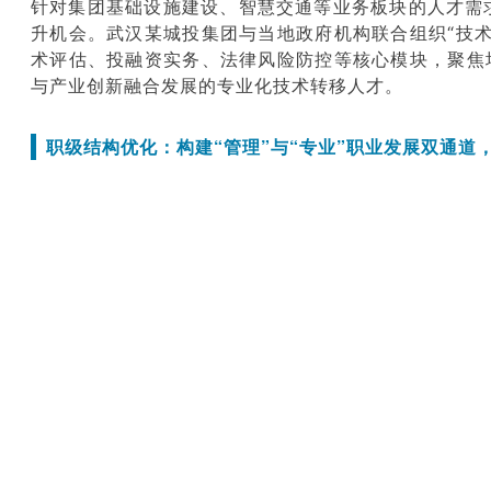
针对集团基础设施建设、智慧交通等业务板块的人才需
升机会。武汉某
城投集团
与当地政府机构联合组织“技
术评估、投融资实务、法律风险防控等核心模块，聚焦
与产业创新融合发展的专业化技术转移人才。
职级结构优化：构建“管理”与“专业”职业发展双通道
传统城投公司的员工职业发展通道通常也较为单一，通
空间与发展动力。为了留住核心专业人才，越来越多
道
，通过设计与管理职级体系并行的专业职级体系，明
核心技术专家、投资专家即使不担任公司管理岗位或行
理干部水平。
以成都某城投集团为例，该集团为破解专业技术人才晋
发展双通道，管理序列与专业序列层级相互对应，“资深
等，“首席工程师”的薪酬总包更是可对标集团总经理助理