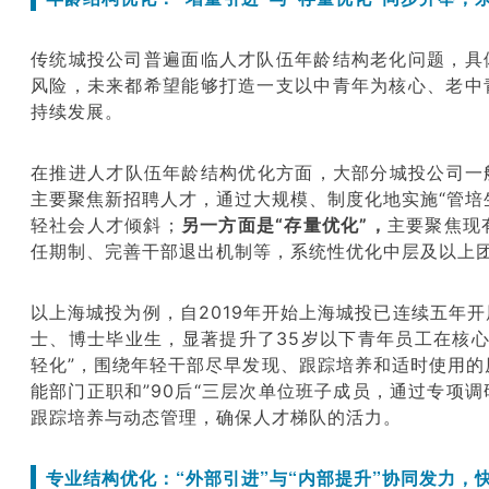
传统城投公司普遍面临人才队伍年龄结构老化问题，具
风险，未来都希望能够打造一支以中青年为核心、老中
持续发展。
在推进人才队伍年龄结构优化方面，大部分城投公司一般
主要聚焦新招聘人才，通过大规模、制度化地实施“管培
轻社会人才倾斜；
另一方面是“存量优化”，
主要聚焦现
任期制、完善干部退出机制等，系统性优化中层及以上团
以
上海城投
为例，自
2019
年开始上海城投已连续五年开
士、博士毕业生，显著提升了
35
岁以下青年员工在核心
轻化”，
围绕年轻干部尽早发现、跟踪培养和适时使用的
能部门正职和
”90
后
“
三层次单位班子成员，通过专项调
跟踪培养与动态管理，确保人才梯队的活力。
专业结构优化：“外部引进”与“内部提升”协同发力，