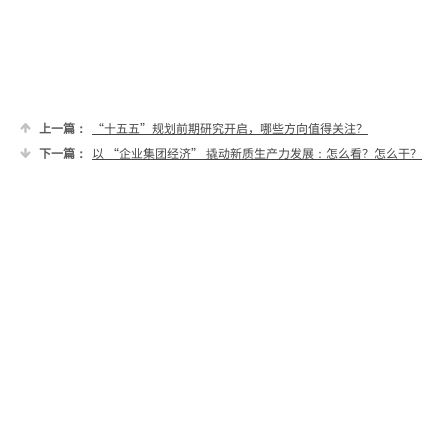
上一篇：
“十五五”规划前期研究开启，哪些方向值得关注？
下一篇：
以 “企业集团经济” 撬动新质生产力发展：怎么看？怎么干？