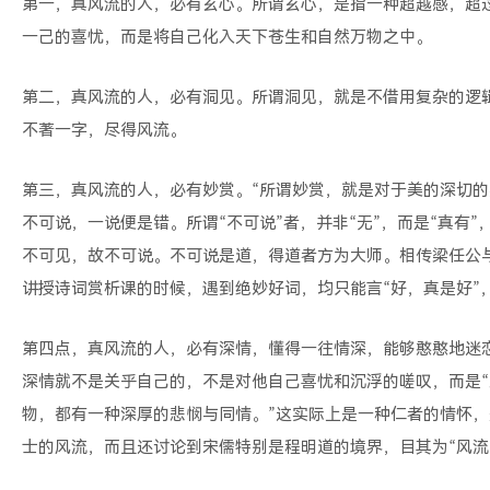
第一，真风流的人，必有玄心。所谓玄心，是指一种超越感，超过
一己的喜忧，而是将自己化入天下苍生和自然万物之中。
第二，真风流的人，必有洞见。所谓洞见，就是不借用复杂的逻
不著一字，尽得风流。
第三，真风流的人，必有妙赏。“所谓妙赏，就是对于美的深切的
不可说，一说便是错。所谓“不可说”者，并非“无”，而是“真有”
不可见，故不可说。不可说是道，得道者方为大师。相传梁任公与
讲授诗词赏析课的时候，遇到绝妙好词，均只能言“好，真是好”
第四点，真风流的人，必有深情，懂得一往情深，能够憨憨地迷
深情就不是关乎自己的，不是对他自己喜忧和沉浮的嗟叹，而是“
物，都有一种深厚的悲悯与同情。”这实际上是一种仁者的情怀，
士的风流，而且还讨论到宋儒特别是程明道的境界，目其为“风流