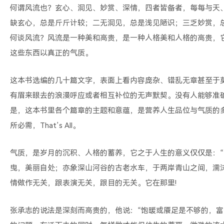
何谓风流也？玄心、洞见、妙赏、深情，四者皆备者，每每与天
缺玄心，总是斤斤计较；二无洞见，总是浅见陋识；三乏妙赏，
何谈风流？风流是一种美和高贵，是一种人格美和人格的高贵，
这些东西以真正的气质。
这本书选编的几十篇文字，表面上看内容庞杂、错乱无章甚至于莫
有眉来眼去的浪漫呼应或者相互补位的无声默契。没有人能够准
是，这本书里各个篇章的主题和意蕴，是营养人生品位与气质的
所必需，That’s All。
气质，是岁月的沉积、人格的蓄养，它之于人生的意义仅仅是：“它在
曳，美丽自处；亦象深山河谷的古老水车，于两岸青山之间，濡
情做作无关，跟表演无关，跟目的无关。它在那里!
张承志的说法是深刻而高贵的，他说：“饱暖或餍足是不够的，