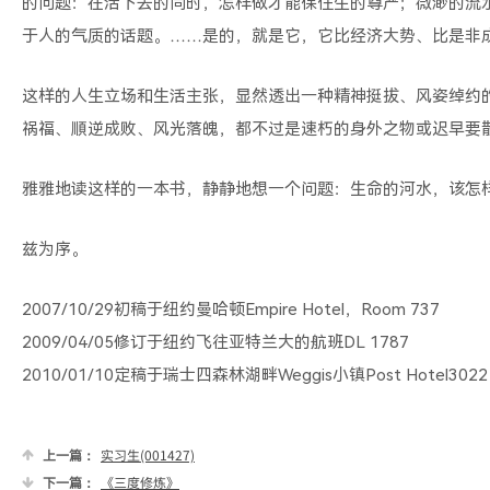
的问题：在活下去的同时，怎样做才能保住生的尊严；微渺的流
于人的气质的话题。……是的，就是它，它比经济大势、比是非
这样的人生立场和生活主张，显然透出一种精神挺拔、风姿绰约
祸福、順逆成败、风光落魄，都不过是速朽的身外之物或迟早要
雅雅地读这样的一本书，静静地想一个问题：生命的河水，该怎
兹为序。
2007/10/29初稿于纽约曼哈顿Empire Hotel，Room 737
2009/04/05修订于纽约飞往亚特兰大的航班DL 1787
2010/01/10定稿于瑞士四森林湖畔Weggis小镇Post Hotel3022
上一篇：
实习生(001427)
下一篇：
《三度修炼》