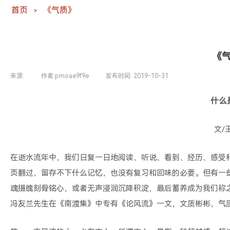
首页
《气质》
＞
《
来源:
|
作者:
pmoae9f9e
|
发布时间:
2019-10-31
|
|
什么
文/
在逝水流年中，我们日复一日地阅读、听说、看到、经历、感受
页翻过，留存不下什么记忆，也没有复习和回味的必要。但有一
魂摄魄刻骨铭心，或者无声浸润沉降积淀，最后蓄养成为我们称之
冯友兰先生在《南渡集》中专有《论风流》一文，文质彬彬，气