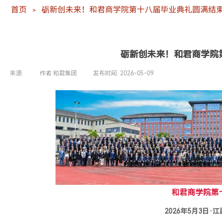
首页
砺新创未来！和君商学院第十八届毕业典礼圆满结
＞
砺新创未来！和君商学院
来源:
|
作者:
和君集团
|
发布时间:
2026-05-09
|
|
和君商学院
第
2026年5月3日