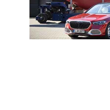
（图源梅赛德
于是，迈巴赫就成了奔驰旗下一个拥有鲜明特点的定制车型
迈巴赫借着“梅赛德斯-迈巴赫”的名号在市场上取得良好
的对手已经不再是宾利
慕尚
或是劳斯莱斯
幻影
，它所瞄准
还没有其它品牌能够与其抗衡。
同时
，
奔驰也抓住了消
费者的
心态
，在定制款迈巴赫车身
M交叉标志
，巩固迈巴赫品牌的高端奢华形象和独特定位。