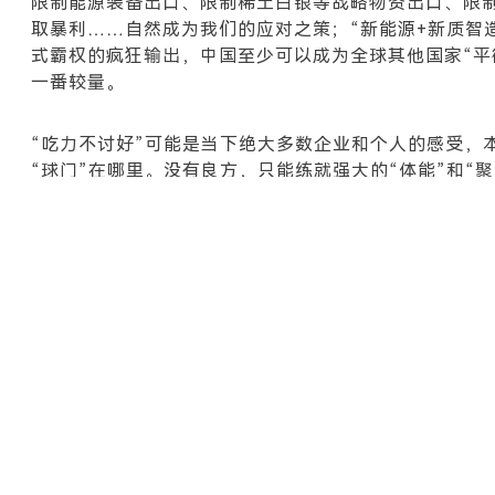
限制能源装备出口、限制稀土白银等战略物资出口、限
取暴利……自然成为我们的应对之策；“新能源+新质智
式霸权的疯狂输出，中国至少可以成为全球其他国家“平衡
一番较量。
“吃力不讨好”可能是当下绝大多数企业和个人的感受，
“球门”在哪里。没有良方，只能练就强大的“体能”和“
因为缺乏稳定的预期，流言满天飞将成为金融市场的主
的预期，见好就收，落袋为安，即是上策。
启示1：精神内守，邪不可干！
关键词
事件1：
2025
年美国科技巨头合计投入超3500亿美元用于