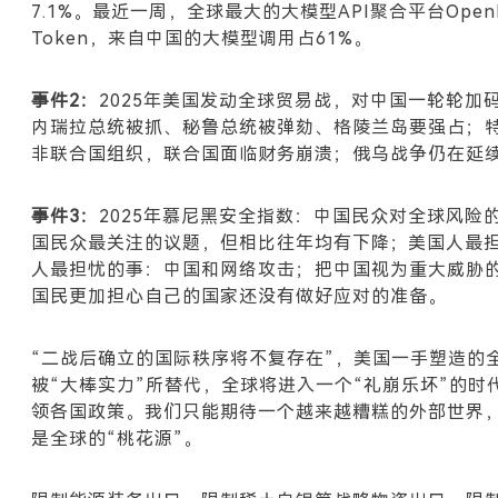
7.1%。最近一周，全球最大的大模型API聚合平台Open
Token，来自中国的大模型调用占61%。
事件2：
2025
年美国发动全球贸易战，对中国一轮轮加码
内瑞拉总统被抓、秘鲁总统被弹劾、格陵兰岛要强占；特
非联合国组织，联合国面临财务崩溃；俄乌战争仍在延
事件3：
2025
年慕尼黑安全指数：中国民众对全球风险
国民众最关注的议题，但相比往年均有下降
‌
；美国人
人最担忧的事：中国和网络攻击；把中国视为重大威胁
国民更加担心自己的国家还没有做好应对的准备
。
“二战后确立的国际秩序将不复存在”，美国一手塑造的
被“大棒实力”所替代，全球将进入一个“礼崩乐坏”的
领各国政策。我们只能期待一个越来越糟糕的外部世界
是全球的“桃花源”。