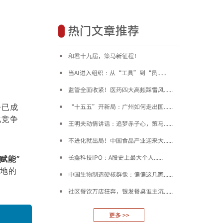
热门文章推荐
和君十九届，策马新征程！
当AI进入组织：从“工具”到“员......
监管全面收紧！医药四大高频踩雷风......
争已成
“十五五”开新局：广州如何走出国......
化竞争
王明夫动情讲话：追梦赤子心，策马......
不进化就出局！中国食品产业迎来大......
长鑫科技IPO：A股史上最大个人......
赋能”
落地的
中国生物制造硬核群像：偏偏这几家......
社区餐饮万店狂奔，银发餐桌谁主沉......
更多 >>