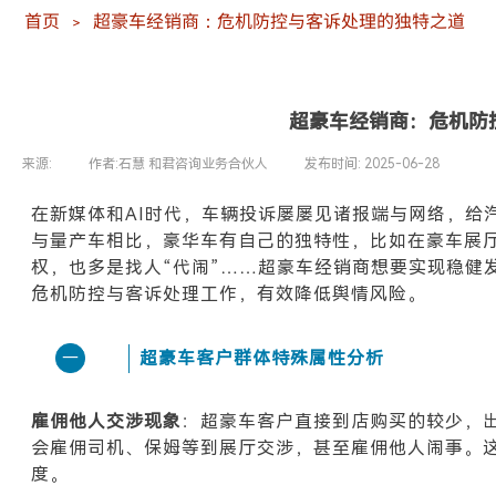
首页
超豪车经销商：危机防控与客诉处理的独特之道
＞
超豪车经销商：危机防
来源:
|
作者:
石慧 和君咨询业务合伙人
|
发布时间:
2025-06-28
|
|
在新媒体和AI时代，车辆投诉屡屡见诸报端与网络，给
与量产车相比，豪华车有自己的独特性，比如在豪车展
权，也多是找人“代闹
”
……超豪车经销商想要实现稳健
危机防控与客诉处理工作，有效降低舆情风险。
超豪车客户群体特殊属性分析
一
雇佣他人交涉
现
象
：
超豪车客户直接到店购买的较少，
会雇佣司机、保姆等到展厅交涉，甚至雇佣他人闹事。
度。