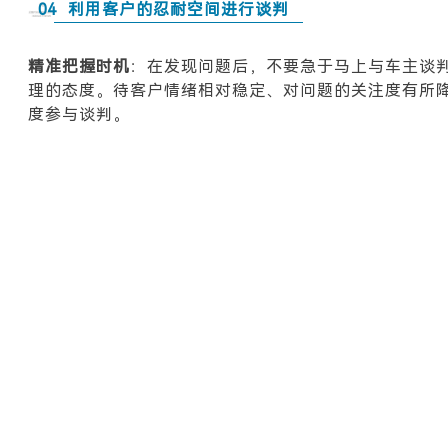
04
利用客户的忍耐空间进行谈判
精准把握时机
：在发现问题后，不要急于马上与车主谈
理的态度。待客户情绪相对稳定、对问题的关注度有所
度参与谈判。
提供多元化方案
：充分利用客户的忍耐空间，制定多元
考虑提供一些增值服务，如延长质保期、赠送保养套餐
建立长期合作关系
：以谈判为契机，与车主探讨建立长
务、优先参与品牌活动的机会等，让车主意识到与经销
时，为未来的业务发展打下基础。
在超豪车行业的激烈竞争中，经销商只有深入了解客户
理策略，才能在减少舆情风险的同时，赢得客户的信任
商专业能力的考验，更是对其经营智慧和服务理念的全