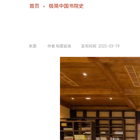
首页
极简中国书院史
＞
来源:
|
作者:
和君咨询
|
发布时间:
2025-03-19
|
|