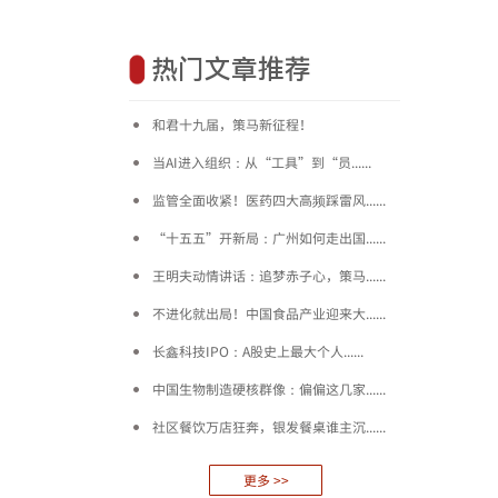
热门文章推荐
和君十九届，策马新征程！
当AI进入组织：从“工具”到“员......
监管全面收紧！医药四大高频踩雷风......
“十五五”开新局：广州如何走出国......
王明夫动情讲话：追梦赤子心，策马......
不进化就出局！中国食品产业迎来大......
长鑫科技IPO：A股史上最大个人......
中国生物制造硬核群像：偏偏这几家......
社区餐饮万店狂奔，银发餐桌谁主沉......
更多 >>