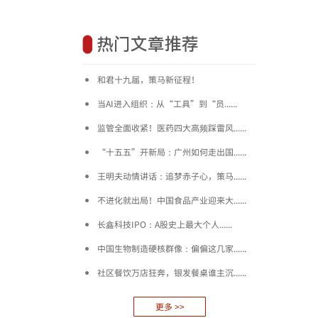
热门文章推荐
和君十九届，策马新征程！
当AI进入组织：从“工具”到“员......
监管全面收紧！医药四大高频踩雷风......
“十五五”开新局：广州如何走出国......
王明夫动情讲话：追梦赤子心，策马......
不进化就出局！中国食品产业迎来大......
长鑫科技IPO：A股史上最大个人......
中国生物制造硬核群像：偏偏这几家......
社区餐饮万店狂奔，银发餐桌谁主沉......
更多 >>