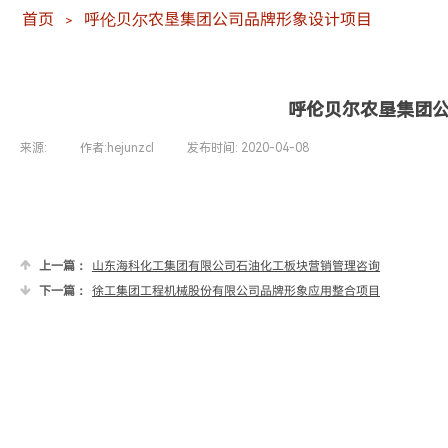
首页
呼伦贝尔农垦集团公司品牌形象设计项目
＞
呼伦贝尔农垦集团
来源:
|
作者:
hejunzcl
|
发布时间:
2020-04-08
|
|
上一篇：
山东海科化工集团有限公司石油化工板块营销管理咨询
下一篇：
徐工集团工程机械股份有限公司品牌形象应用整合项目