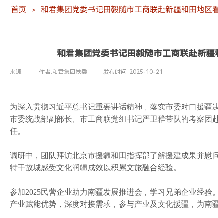
首页
和君集团党委书记田毅随市工商联赴新疆和田地区
＞
和君集团党委书记田毅随市工商联赴新疆
来源:
|
作者:
和君集团党委
|
发布时间:
2025-10-21
|
|
为深入贯彻习近平总书记重要讲话精神，落实市委对口援疆决策
市委统战部副部长、市工商联党组书记严卫群带队的考察团
任。
调研中，团队拜访北京市援疆和田指挥部了解援建成果并慰
特干故城感受文化润疆成效以积累文旅融合经验。
参加2025民营企业助力南疆发展推进会，学习兄弟企业经
产业赋能优势，深度对接需求，参与产业及文化援疆，为南