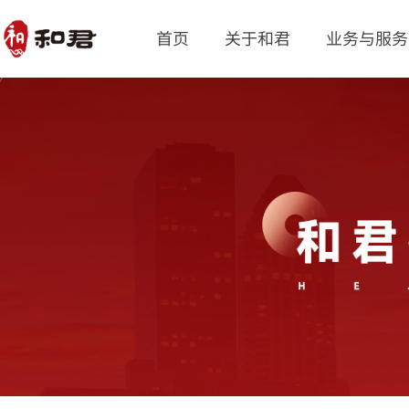
首页
关于和君
业务与服务