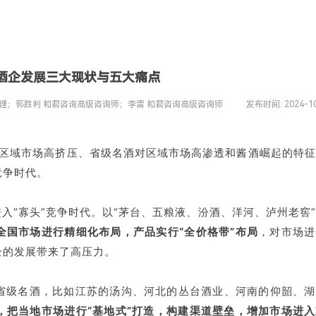
酒企发展三大现状与五大痛点
理；郭胜利 和君咨询高级咨询师；李雷 和君咨询高级咨询师
|
发布时间:
2024-1
对区域市场高挤压、省级名酒对区域市场高渗透和酱酒崛起的特
竞争时代。
入“寡头”竞争时代。以“茅台、五粮液、汾酒、洋河、泸州老窖
全国市场进行精细化布局，产品实行“全价格带”布局
，对市场进
企的发展带来了高压力。
省级名酒，比如江苏的汤沟、河北的丛台酒业、河南的仰韶、湖
把当地市场进行“基地式”打造
，构建渠道壁垒，增加市场进入