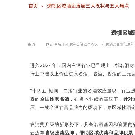
首页
透视区域酒企发展三大现状与五大痛点
＞
透视区域
来源:
|
作者:
李振江 和君咨询资深合伙人、和君酒水事业部总经
|
进入2024年，国内白酒行业已呈现出一线名酒
行业中档以上价位进入名酒、省酒、酱酒的三元
“十四五”期间，白酒行业的名酒效应显现，行业进
表的
全国性老名酒
，在资本业绩的高压下，
针对
压。一线名酒在高品牌力的驱动下，给区域性酒
在消费升级的新形势下，具备名酒基因和资源的
云边等
省级强势品牌，借助区域优势和品牌积累，