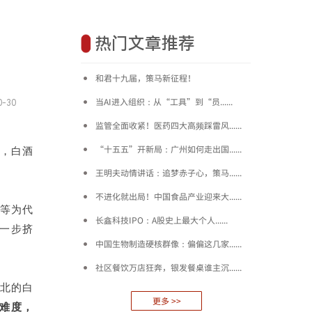
热门文章推荐
和君十九届，策马新征程！
当AI进入组织：从“工具”到“员......
0-30
|
监管全面收紧！医药四大高频踩雷风......
“十五五”开新局：广州如何走出国......
征，白酒
王明夫动情讲话：追梦赤子心，策马......
不进化就出局！中国食品产业迎来大......
”等为代
长鑫科技IPO：A股史上最大个人......
一步挤
中国生物制造硬核群像：偏偏这几家......
社区餐饮万店狂奔，银发餐桌谁主沉......
北的白
更多 >>
难度，