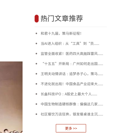
热门文章推荐
和君十九届，策马新征程！
当AI进入组织：从“工具”到“员......
监管全面收紧！医药四大高频踩雷风......
“十五五”开新局：广州如何走出国......
王明夫动情讲话：追梦赤子心，策马......
不进化就出局！中国食品产业迎来大......
长鑫科技IPO：A股史上最大个人......
中国生物制造硬核群像：偏偏这几家......
社区餐饮万店狂奔，银发餐桌谁主沉......
更多 >>